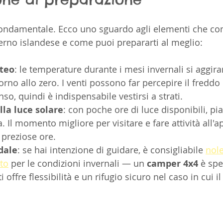
fondamentale. Ecco uno sguardo agli elementi che 
nverno islandese e come puoi prepararti al meglio:
teo
: le temperature durante i mesi invernali si aggira
orno allo zero. I venti possono far percepire il fredd
so, quindi è indispensabile vestirsi a strati.
lla luce solare
: con poche ore di luce disponibili, pia
a. Il momento migliore per visitare e fare attività all'a
preziose ore.
dale
: se hai intenzione di guidare, è consigliabile 
nole
ato
 per le condizioni invernali — un 
camper 4x4
 è spe
i offre flessibilità e un rifugio sicuro nel caso in cui i