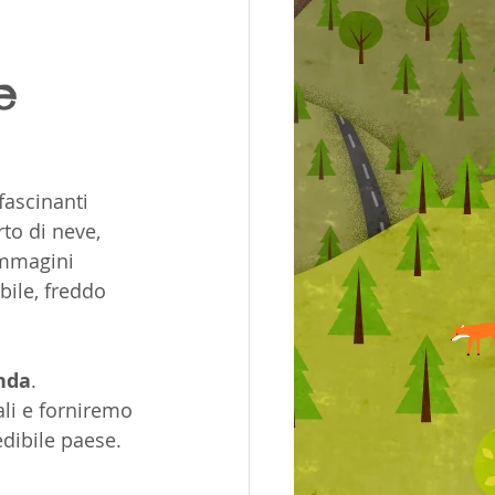
a
e
fascinanti 
to di neve, 
immagini 
ile, freddo 
anda
. 
li e forniremo 
edibile paese.