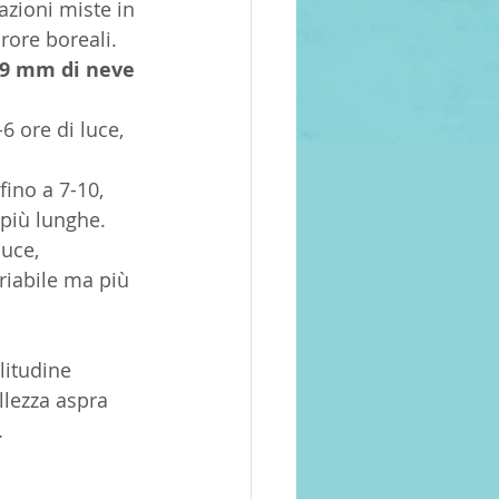
tazioni miste in 
rore boreali.
79 mm di neve 
 ore di luce, 
ino a 7-10, 
 più lunghe.
uce, 
iabile ma più 
litudine 
llezza aspra 
.