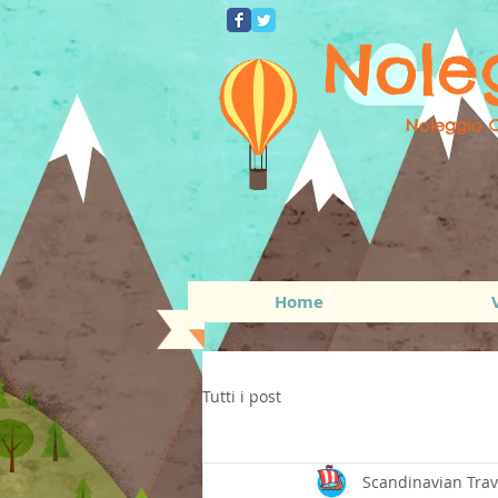
Nole
Noleggio C
Home
Tutti i post
Scandinavian Trav