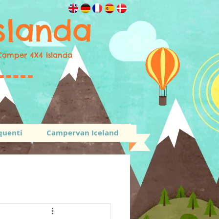
slanda
Camper 4X4 Islanda
quenti
Campervan Iceland