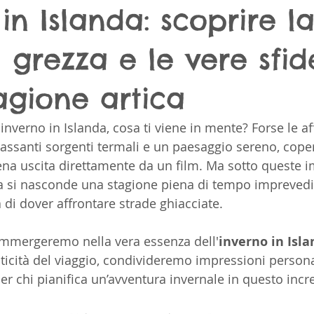
in Islanda: scoprire l
 grezza e le vere sfid
agione artica
nverno in Islanda, cosa ti viene in mente? Forse le af
ilassanti sorgenti termali e un paesaggio sereno, coper
na uscita direttamente da un film. Ma sotto queste 
na si nasconde una stagione piena di tempo imprevedib
 di dover affrontare strade ghiacciate.
 immergeremo nella vera essenza dell'
inverno in Isl
ticità del viaggio, condivideremo impressioni persona
er chi pianifica un’avventura invernale in questo incr