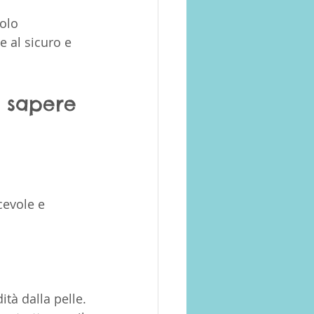
olo 
 al sicuro e 
a sapere
 
cevole e 
ità dalla pelle.