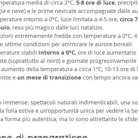
mperatura media di circa 2°C, 
5-8 ore di luce
, precipi
a e neve) e le prime nevicate accompagnate dalle au
perature intorno a 0°C, luce limitata a 4-5 ore, 
circa 
buio
, reso più magico dalle luci natalizie.
izioni estremamente fredde con temperature a 0°C, 4-6
 ottime condizioni per ammirare le aurore boreali.
erature stabili 
intorno a 0°C
, ore di luce aumentano f
ate (soprattutto al nord) e giornate progressivamente
o aumento della temperatura a circa 1°C, 10-13 ore di l
iste e 
un mese di transizione
 con tempo ancora var
immense: spettacoli naturali indimenticabili, una so
la folla estiva e un'opportunità unica per vedere la be
ua forma più autentica; ma lo sono altrettanto le sfide
one di preparazione