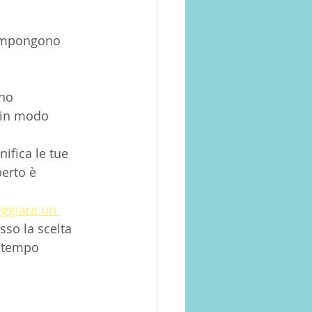
compongono 
no 
o in modo 
nifica le tue 
perto è 
ggiare un 
sso la scelta 
l tempo 