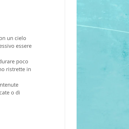
con un cielo 
essivo essere 
 durare poco 
o ristrette in 
ntenute 
ate o di 