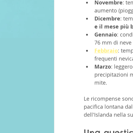
Novembre
: te
aumento (pioggi
Dicembre
: tem
e il mese più 
Gennaio
: cond
76 mm di neve e
Febbraio
: temp
frequenti nevic
Marzo
: legger
precipitazioni m
mite.
Le ricompense sono 
pacifica lontana dal
dell'Islanda nella s
Una questi