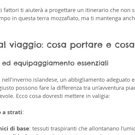
attori ti aiuterà a progettare un itinerario che non s
empo in questa terra mozzafiato, ma ti mantenga anche
al viaggio: cosa portare e cos
 ed equipaggiamento essenziali
 nell'inverno islandese, un abbigliamento adeguato e
iusto possono fare la differenza tra un’avventura pia
vole. Ecco cosa dovresti mettere in valigia:
a strati
:
mici di base
: tessuti traspiranti che allontanano l'umid